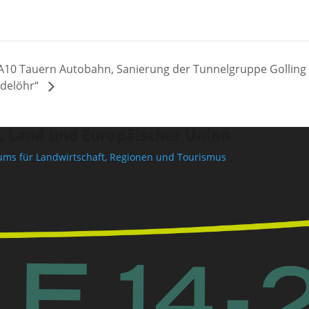
A10 Tauern Autobahn, Sanierung der Tunnelgruppe Golling b
delöhr“
, Land und Europäischer Union