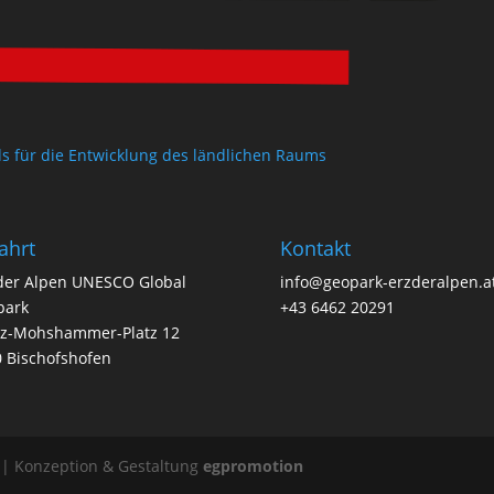
ahrt
Kontakt
der Alpen UNESCO Global
info@geopark-erzderalpen.a
park
+43 6462 20291
nz-Mohshammer-Platz 12
 Bischofshofen
 | Konzeption & Gestaltung
egpromotion