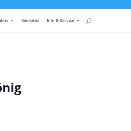
ktiv
Geosites
Info & Service
önig