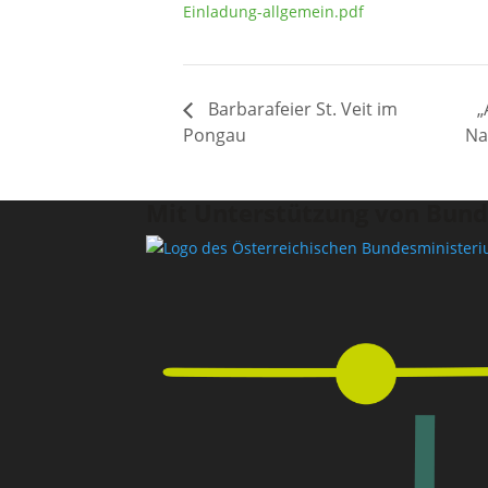
Einladung-allgemein.pdf
Barbarafeier St. Veit im
„
Pongau
Na
Mit Unterstützung von Bund