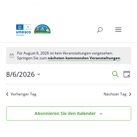
+43 6462 2471
info@geopark-erzderalpen.at
Für August 6, 2026 ist kein Veranstaltungen vorgesehen.
Springen Sie zum
nächsten kommenden Veranstaltungen
.
Verans
Ver
8/6/2026
Suche
Tag
Ans
Suche
Datum
Nav
und
auswählen.
Vorheriger Tag
Nächster Tag
Ansich
Naviga
Abonnieren Sie den Kalender