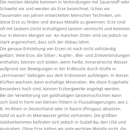
Die meisten Metalle kommen in Verbindungen mit Sauerstoff oder
Schwefel vor und werden als Erze bezeichnet. Schon vor
Tausenden von Jahren entwickelten Menschen Techniken, um
diese Erze zu finden und daraus Metalle zu gewinnen. Erze sind
oft mit taubem (nicht erzhaltigem) Gestein vermischt und kommen
nur in kleinen Mengen vor. An manchen Orten sind sie jedoch so
stark angereichert, dass sich der Abbau lohnt.
Die genaue Entstehung von Erzen ist noch nicht vollständig
geklärt. Viele Erze, die Silber-, Kupfer-, Blei- und Zinkverbindungen
enthalten, können sich bilden, wenn heiße, mineralreiche Wässer
aufgrund von Bewegungen in der Erdkruste durch Klüfte in
„zerrissenen” Gebirgen aus dem Erdinneren aufsteigen. In diesen
Klüften wachsen dann erzhaltige Mineralien. Wo diese Erzgehalte
besonders hoch sind, können Erzbergwerke angelegt werden.
Bei der Verwitterung von goldhaltigen Gesteinsschichten kann
sich Gold in Form von kleinen Flittern in Flussablagerungen, wie z.
B. im Rhein in Deutschland oder in Rauris (Pinzgau), absetzen.
Gold ist auch im Meerwasser gelöst vorhanden. Die größten
Goldvorkommen befinden sich jedoch in Südafrika, den USA und
Australien. Ohne Erze hätten wir viele wichtige Metalle nicht, die