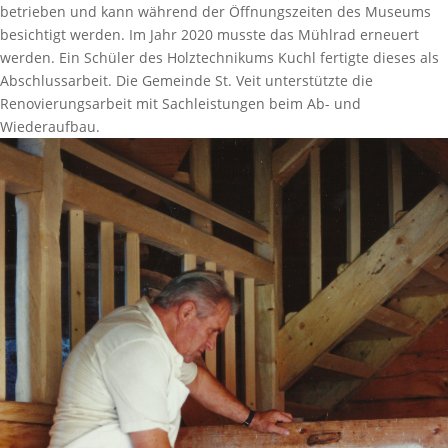
betrieben und kann während der Öffnungszeiten des Museums
besichtigt werden. Im Jahr 2020 musste das Mühlrad erneuert
werden. Ein Schüler des Holztechnikums Kuchl fertigte dieses als
Abschlussarbeit. Die Gemeinde St. Veit unterstützte die
Renovierungsarbeit mit Sachleistungen beim Ab- und
Wiederaufbau.