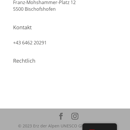
Franz-Mohshammer-Platz 12
5500 Bischofshofen
Kontakt
info@geopark-erzderalpen.at
+43 6462 20291
Rechtlich
Impressum
Datenschutz
© 2023 Erz der Alpen UNESCO Global Geopark |