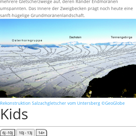
mehrere Gletscherzweige auf, deren Ränder Endmoränen
umspannten. Das Innere der Zweigbecken prägt noch heute eine
sanft-hügelige Grundmoränenlandschaft.
Rekonstruktion Salzachgletscher vom Untersberg ©GeoGlobe
Kids
6j -10j
10j - 13j
14+