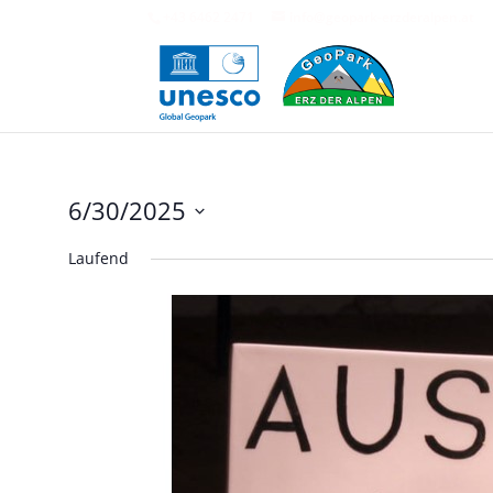
+43 6462 2471
info@geopark-erzderalpen.at
6/30/2025
Datum
Laufend
auswählen.